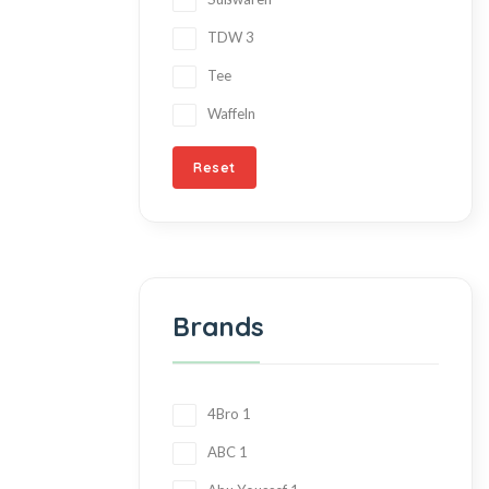
TDW
3
Tee
Waffeln
Reset
Brands
4Bro
1
ABC
1