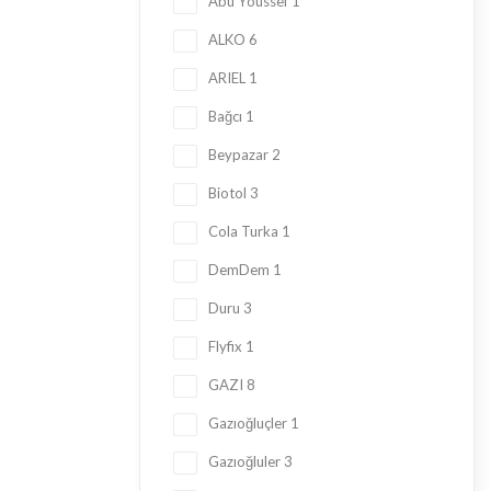
Abu Youssef
1
ALKO
6
ARIEL
1
Bağcı
1
Beypazar
2
Biotol
3
Cola Turka
1
DemDem
1
Duru
3
Flyfix
1
GAZI
8
Gazıoğluçler
1
Gazıoğluler
3