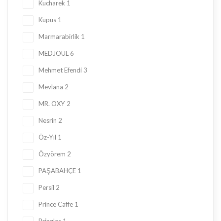
Kucharek
1
Kupus
1
Marmarabirlik
1
MEDJOUL
6
Mehmet Efendi
3
Mevlana
2
MR. OXY
2
Nesrin
2
Öz-Yıl
1
Özyörem
2
PAŞABAHÇE
1
Persil
2
Prince Caffe
1