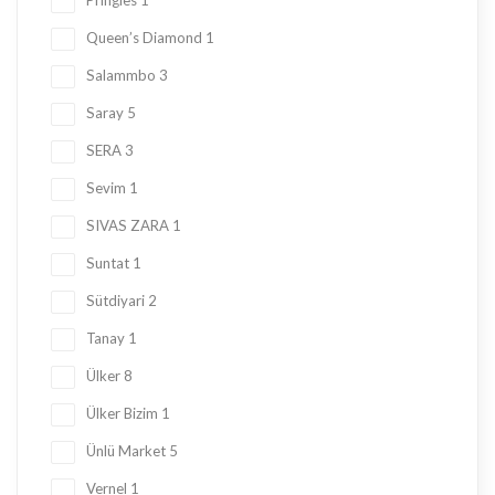
Pringles
1
Queen’s Diamond
1
Salammbo
3
Saray
5
SERA
3
Sevim
1
SIVAS ZARA
1
Suntat
1
Sütdiyari
2
Tanay
1
Ülker
8
Ülker Bizim
1
Ünlü Market
5
Vernel
1