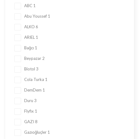
ABC
1
Abu Youssef
1
ALKO
6
ARIEL
1
Bağcı
1
Beypazar
2
Biotol
3
Cola Turka
1
DemDem
1
Duru
3
Flyfix
1
GAZI
8
Gazıoğluçler
1