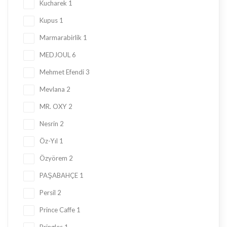
Kucharek
1
Kupus
1
Marmarabirlik
1
MEDJOUL
6
Mehmet Efendi
3
Mevlana
2
MR. OXY
2
Nesrin
2
Öz-Yıl
1
Özyörem
2
PAŞABAHÇE
1
Persil
2
Prince Caffe
1