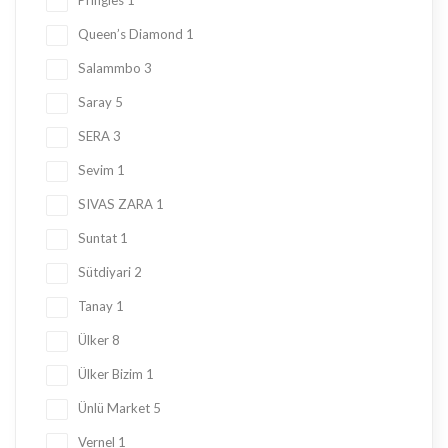
Pringles
1
Queen’s Diamond
1
Salammbo
3
Saray
5
SERA
3
Sevim
1
SIVAS ZARA
1
Suntat
1
Sütdiyari
2
Tanay
1
Ülker
8
Ülker Bizim
1
Ünlü Market
5
Vernel
1