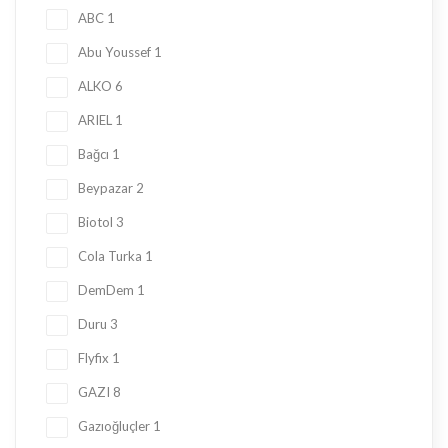
ABC
1
Abu Youssef
1
ALKO
6
ARIEL
1
Bağcı
1
Beypazar
2
Biotol
3
Cola Turka
1
DemDem
1
Duru
3
Flyfix
1
GAZI
8
Gazıoğluçler
1