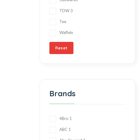
TDW
3
Tee
Waffeln
Reset
Brands
4Bro
1
ABC
1