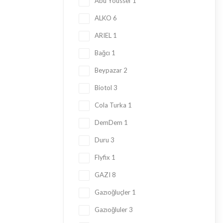
Abu Youssef
1
ALKO
6
ARIEL
1
Bağcı
1
Beypazar
2
Biotol
3
Cola Turka
1
DemDem
1
Duru
3
Flyfix
1
GAZI
8
Gazıoğluçler
1
Gazıoğluler
3